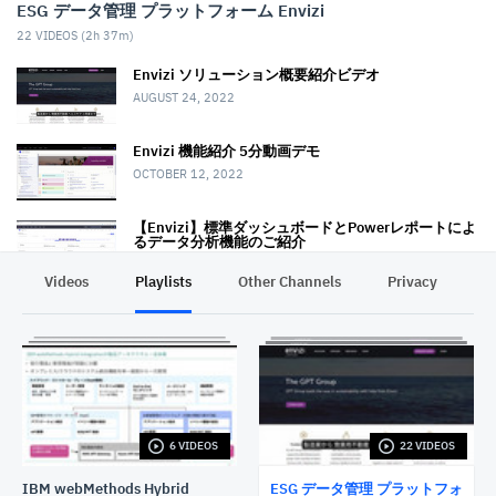
ESG データ管理 プラットフォーム Envizi
22
VIDEOS (
2h 37m
)
Envizi ソリューション概要紹介ビデオ
AUGUST 24, 2022
Envizi 機能紹介 5分動画デモ
OCTOBER 12, 2022
【Envizi】標準ダッシュボードとPowerレポートによ
るデータ分析機能のご紹介
JUNE 22, 2023
Videos
Playlists
Other Channels
Privacy
【Envizi】カンバン方式のボードによるワークフロー
管理機能のご紹介
JUNE 22, 2023
【Envizi】サステナビリティレポーティングマネージ
ャーによるESGレポート作成機能のご紹介
JUNE 22, 2023
6 VIDEOS
22 VIDEOS
【Envizi】Scope3データ管理機能のご紹介
NOVEMBER 24, 2023
IBM webMethods Hybrid
ESG データ管理 プラットフォ