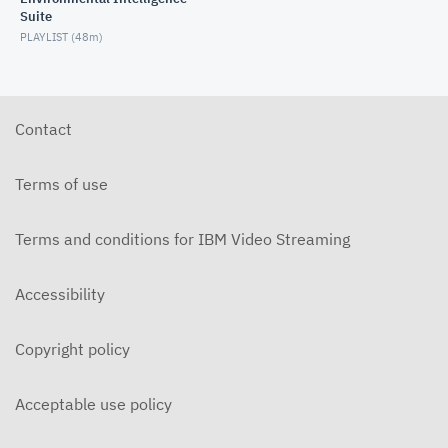
Suite
【Envizi】ビルディングレーティングベンチマークモ
PLAYLIST (
48m
)
ジュール概要説明
MARCH 25, 2025
【Envizi】ビルディングレーティングベンチマークモ
ジュールによるGRESB対応のためのデータ管理
Contact
MARCH 25, 2025
【Envizi】Financed Emissions機能のご紹介
Terms of use
OCTOBER 31, 2025
Terms and conditions for IBM Video Streaming
Accessibility
Copyright policy
Acceptable use policy