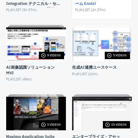
Integration テクニカル・セ
ーム Envizi
ミナー（2025/12/16 開催）
【Envizi】サステナビリティプログラムトラッキング
PLAYLIST (
3h 37m
)
PLAYLIST (
2h 37m
)
による脱炭素化施策の定義および分析機能のご紹介
JUNE 22, 2023
【Envizi】タグ機能のご紹介
AUGUST 19, 2023
【Envizi】 バーチャルアカウント機能のご紹介と設
9 VIDEOS
5 VIDEOS
定デモ
AUGUST 20, 2023
AI画像認識ソリューション
生成AI連携ユースケース
MVI
【Envizi】バリューチェーンサーベイ機能のご紹介
PLAYLIST (
12m
)
PLAYLIST (
48m
)
NOVEMBER 10, 2023
【Envizi】サプライチェーンインテリジェンス
（SCI）機能のご紹介
FEBRUARY 1, 2024
【Envizi】監査対応機能のご紹介
AUGUST 29, 2023
5 VIDEOS
15 VIDEOS
Maximo Application Suite
エンタープライズ・アセッ
【Envizi】 IBM Planning Analyticsの紹介 単変量予