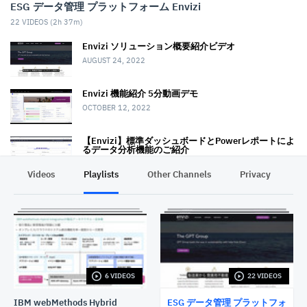
ESG データ管理 プラットフォーム Envizi
22
VIDEOS (
2h 37m
)
Envizi ソリューション概要紹介ビデオ
AUGUST 24, 2022
Envizi 機能紹介 5分動画デモ
OCTOBER 12, 2022
【Envizi】標準ダッシュボードとPowerレポートによ
るデータ分析機能のご紹介
JUNE 22, 2023
Videos
Playlists
Other Channels
Privacy
【Envizi】カンバン方式のボードによるワークフロー
管理機能のご紹介
JUNE 22, 2023
【Envizi】サステナビリティレポーティングマネージ
ャーによるESGレポート作成機能のご紹介
JUNE 22, 2023
6 VIDEOS
22 VIDEOS
【Envizi】Scope3データ管理機能のご紹介
NOVEMBER 24, 2023
IBM webMethods Hybrid
ESG データ管理 プラットフォ