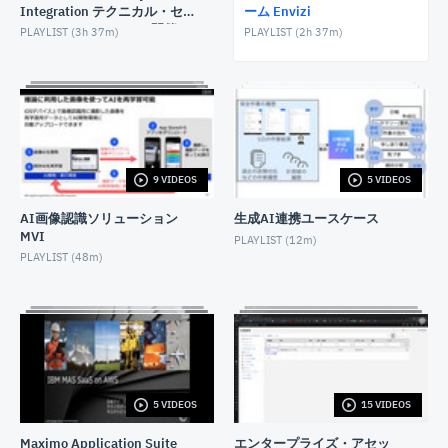
Integration テクニカル・セ
ーム Envizi
ミナー（2025/12/16 開催）
【Envizi】サステナビリティプログラムトラッキング
PLAYLIST (
3h 37m
)
PLAYLIST (
2h 37m
)
による脱炭素化施策の定義および分析機能のご紹介
JUNE 22, 2023
【Envizi】タグ機能のご紹介
AUGUST 19, 2023
【Envizi】 バーチャルアカウント機能のご紹介と設
9 VIDEOS
5 VIDEOS
定デモ
AUGUST 20, 2023
AI画像認識ソリューション
生成AI連携ユースケース
MVI
【Envizi】バリューチェーンサーベイ機能のご紹介
PLAYLIST (
12m
)
PLAYLIST (
48m
)
NOVEMBER 10, 2023
【Envizi】サプライチェーンインテリジェンス
（SCI）機能のご紹介
FEBRUARY 1, 2024
【Envizi】監査対応機能のご紹介
AUGUST 29, 2023
5 VIDEOS
15 VIDEOS
Maximo Application Suite
エンタープライズ・アセッ
【Envizi】 IBM Planning Analyticsの紹介 単変量予