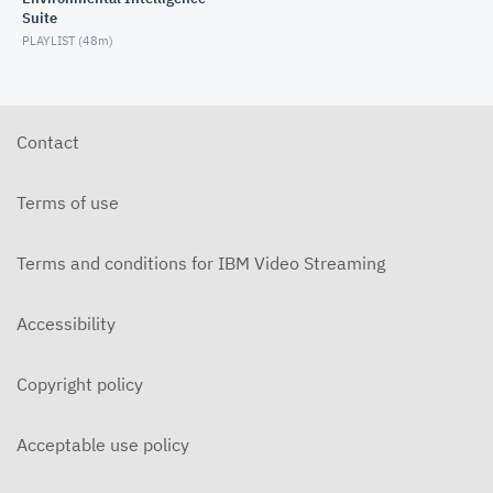
Suite
【Envizi】ビルディングレーティングベンチマークモ
PLAYLIST (
48m
)
ジュール概要説明
MARCH 25, 2025
【Envizi】ビルディングレーティングベンチマークモ
ジュールによるGRESB対応のためのデータ管理
Contact
MARCH 25, 2025
【Envizi】Financed Emissions機能のご紹介
Terms of use
OCTOBER 31, 2025
Terms and conditions for IBM Video Streaming
Accessibility
Copyright policy
Acceptable use policy