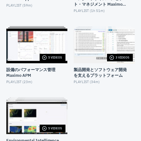
測編
ト・マネジメント Maximo
PLAYLIST (
59m
)
Manage
AUGUST 25, 2024
PLAYLIST (
1h 51m
)
【Envizi】 IBM Planning Analyticsの紹介 多変量予
測編
AUGUST 25, 2024
【Envizi】 IBM Planning Analyticsの紹介 シナリ
オ・効果分析編
NOVEMBER 30, 2024
5 VIDEOS
3 VIDEOS
【Enviziユーザー別活用デモ】データ管理
設備のパフォーマンス管理
製品開発とソフトウェア開発
MAY 24, 2024
Maximo APM
を支えるプラットフォーム
PLAYLIST (
23m
)
PLAYLIST (
34m
)
Envizi GHG 排出量データの収集および管理基盤の構
築
AUGUST 24, 2022
Envizi GHG 排出量データのパフォーマンス分析
AUGUST 24, 2022
5 VIDEOS
Envizi ESG 情報開示レポートの作成
AUGUST 25, 2022
Environmental Intelligence