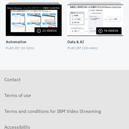
ェント開発者向けのADKを紹介する
AUGUST 13, 2025
【watsonx Orchestrate ADK編】エージェントのイン
ポートと利用・接続環境の切り替え
AUGUST 12, 2025
21 VIDEOS
74 VIDEOS
IBM watsonx Code Assistant for Z によるコードの説
Automation
Data & AI
明
PLAYLIST (
3h 52m
)
PLAYLIST (
15h 44m
)
JUNE 30, 2025
【IBM watsonx Assistant for Z】3分でわかる製品概
要
JUNE 29, 2025
【watsonx Orchestrate開発編】5分でRAG AIエージ
Contact
ェントを構築!
JUNE 27, 2025
Terms of use
【watsonx Code Assistant Javaモダナイゼーション
体験編】Javaアプリケーションを解説してもらおう!
JUNE 25, 2025
Terms and conditions for IBM Video Streaming
【watsonx.governance】RAGの性能評価してみた
JUNE 20, 2025
Accessibility