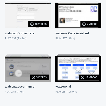
IBM watsonx Code Assistant for Z による最適化
DECEMBER 26, 2025
【watsonx Orchestrate開発編】4ステップで構築す
るカスタマーサポートシステム：動画シリーズの全体
説明
10 VIDEOS
7 VIDEOS
DECEMBER 26, 2025
watsonx Orchestrate
watsonx Code Assistant
【watsonx Orchestrate開発編】4ステップで構築す
PLAYLIST (
1h 2m
)
PLAYLIST (
38m
)
るカスタマーサポートシステム：ステップ①：DB連
携でRAGエージェントを作成
DECEMBER 26, 2025
【watsonx Orchestrate開発編】4ステップで構築す
るカスタマーサポートシステム：ステップ②：レシー
ト情報抽出機能を開発
DECEMBER 26, 2025
【watsonx Orchestrate開発編】4ステップで構築す
るカスタマーサポートシステム：ステップ③：ナレッ
5 VIDEOS
11 VIDEOS
ジで判断し返信するエージェント設定
DECEMBER 26, 2025
watsonx.governance
watsonx.ai
【watsonx Orchestrate開発編】4ステップで構築す
PLAYLIST (
47m
)
PLAYLIST (
1h 0m
)
るカスタマーサポートシステム：ステップ④：
Salesforce連携でケース起票機能を開発
DECEMBER 26, 2025