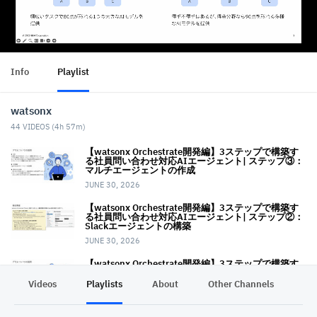
Info
Playlist
watsonx
44
VIDEOS (
4h 57m
)
【watsonx Orchestrate開発編】3ステップで構築す
る社員問い合わせ対応AIエージェント| ステップ③：
マルチエージェントの作成
JUNE 30, 2026
【watsonx Orchestrate開発編】3ステップで構築す
る社員問い合わせ対応AIエージェント| ステップ②：
Slackエージェントの構築
JUNE 30, 2026
【watsonx Orchestrate開発編】3ステップで構築す
る社員問い合わせ対応AIエージェント| ステップ①：
社内規定に関するRAGエージェントの作成
Videos
Playlists
About
Other Channels
Pr
JUNE 30, 2026