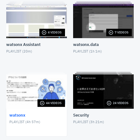
【watsonx.ai】Granite Time Seriesで時系列予測を
してみよう
DECEMBER 19, 2025
IBM watsonx Code Assistant for Z によるリファクタ
リング
4 VIDEOS
7 VIDEOS
SEPTEMBER 30, 2025
watsonx Assistant
watsonx.data
【watsonx Orchestrate開発編】AI Agentを統合、シ
PLAYLIST (
20m
)
PLAYLIST (
1h 1m
)
ームレスなAgentを実現
SEPTEMBER 29, 2025
【watsonx Code Assistant Javaモダナイゼーション
体験編】Java 8 から Java 21 へのバージョンアップ
AUGUST 29, 2025
【watsonx Orchestrate開発編】5分でアシスタント
作成、「Wi-Fiが繋がらない」にAIが即答！
AUGUST 22, 2025
44 VIDEOS
24 VIDEOS
【watsonx Code Assistant Javaモダナイゼーション
watsonx
Security
体験編】IBM WebSphere Application Serverから
Libertyへ!
PLAYLIST (
4h 57m
)
PLAYLIST (
3h 21m
)
AUGUST 20, 2025
【watsonx Orchestrate ADK編】プロコードのエージ