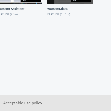
DECEMBER 26, 2025
atsonx Assistant
watsonx.data
【watsonx Orchestrate開発
編】4ステップで構築するカス
AYLIST (
20m
)
PLAYLIST (
1h 1m
)
タマーサポートシステム：ステ
ップ②：レシート情報抽出機能
を開発
DECEMBER 26, 2025
【watsonx Orchestrate開発
編】4ステップで構築するカス
タマーサポートシステム：ステ
ップ③：ナレッジで判断し返信
するエージェント設定
DECEMBER 26, 2025
【watsonx Orchestrate開発
編】4ステップで構築するカス
タマーサポートシステム：ステ
ップ④：Salesforce連携でケー
ス起票機能を開発
DECEMBER 26, 2025
【watsonx.ai】Granite Time
Seriesで時系列予測をしてみよ
う
DECEMBER 19, 2025
Acceptable use policy
IBM watsonx Code Assistant
for Z によるリファクタリング