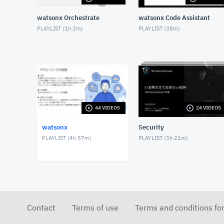
watsonx Orchestrate
watsonx Code Assistant
PLAYLIST (
1h 2m
)
PLAYLIST (
38m
)
44 VIDEOS
24 VIDEOS
watsonx
Security
PLAYLIST (
4h 57m
)
PLAYLIST (
3h 21m
)
Contact
Terms of use
Terms and conditions fo