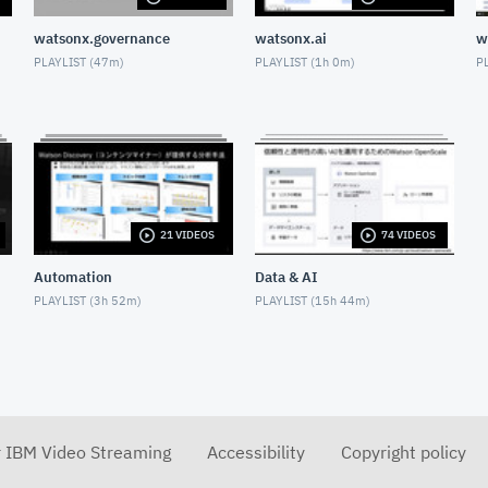
watsonx.governance
watsonx.ai
w
PLAYLIST (
47m
)
PLAYLIST (
1h 0m
)
PL
21 VIDEOS
74 VIDEOS
Automation
Data & AI
PLAYLIST (
3h 52m
)
PLAYLIST (
15h 44m
)
r IBM Video Streaming
Accessibility
Copyright policy