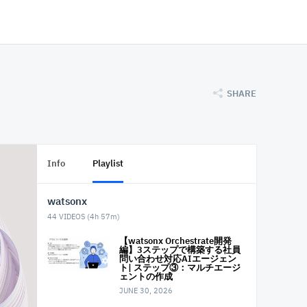
SHARE
Info
Playlist
watsonx
44
VIDEOS (
4h 57m
)
【watsonx Orchestrate開発
編】3ステップで構築する社員
問い合わせ対応AIエージェン
ト| ステップ③：マルチエージ
ェントの作成
JUNE 30, 2026