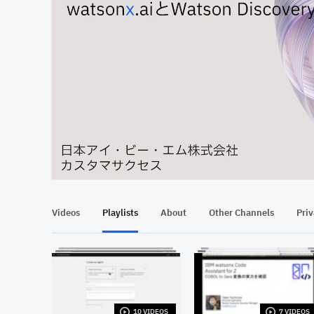
At position 00:13
00:13
Videos
Playlists
About
Other Channels
Pri
10 VIDEOS
7 VIDEOS