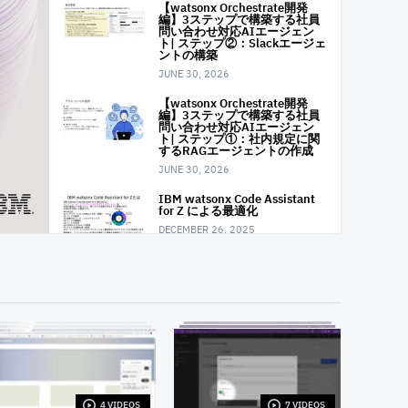
【watsonx Orchestrate開発
編】3ステップで構築する社員
問い合わせ対応AIエージェン
ト| ステップ②：Slackエージェ
ントの構築
JUNE 30, 2026
【watsonx Orchestrate開発
編】3ステップで構築する社員
問い合わせ対応AIエージェン
ト| ステップ①：社内規定に関
するRAGエージェントの作成
JUNE 30, 2026
IBM watsonx Code Assistant
for Z による最適化
DECEMBER 26, 2025
【watsonx Orchestrate開発
編】4ステップで構築するカス
タマーサポートシステム：動画
シリーズの全体説明
DECEMBER 26, 2025
【watsonx Orchestrate開発
編】4ステップで構築するカス
タマーサポートシステム：ステ
ップ①：DB連携でRAGエージ
ェントを作成
4 VIDEOS
7 VIDEOS