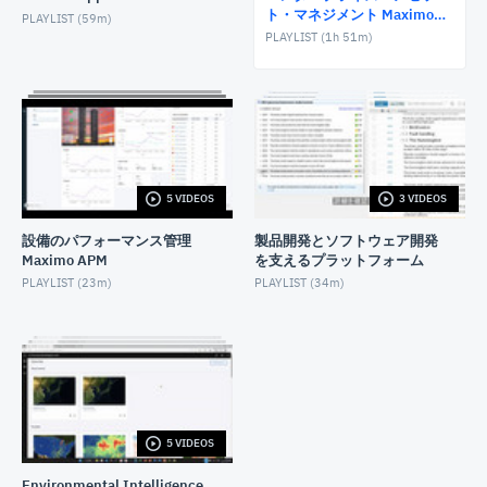
ト・マネジメント Maximo
PLAYLIST (
59m
)
AUGUST 25, 2022
Manage
PLAYLIST (
1h 51m
)
Maximo Manage グラフィカルスケジュール
JUNE 18, 2023
Maximo Manage設備保全管理のデータを活用した
Cognos Analyticsのデモ
JUNE 26, 2023
5 VIDEOS
3 VIDEOS
設備のパフォーマンス管理
製品開発とソフトウェア開発
Maximo APM
を支えるプラットフォーム
PLAYLIST (
23m
)
PLAYLIST (
34m
)
5 VIDEOS
Environmental Intelligence