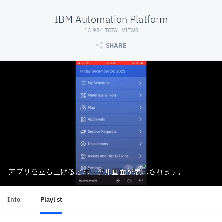
IBM Automation Platform
13,984 TOTAL VIEWS
SHARE
Info
Playlist