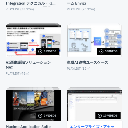
Integration テクニカル・セ
ーム Envizi
ミナー（2025/12/16 開催）
セルフサービスを活用した保全業務
PLAYLIST (
3h 37m
)
PLAYLIST (
2h 37m
)
OCTOBER 19, 2022
Maximo Calibration較正管理
MARCH 13, 2023
Maximo Manageテーラリング
9 VIDEOS
5 VIDEOS
JANUARY 19, 2023
AI画像認識ソリューション
生成AI連携ユースケース
MVI
MaximoとBIM情報を活用した設備保全
PLAYLIST (
12m
)
PLAYLIST (
48m
)
OCTOBER 8, 2022
橋梁資産管理 Maximo Civil Infrastructure
MARCH 7, 2023
MVI Manage Monitor連携デモ
AUGUST 24, 2022
5 VIDEOS
15 VIDEOS
Maximo Application Suite
エンタープライズ・アセッ
Maximoと画像AIを活用した設備の長寿命化