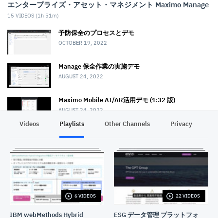
エンタープライズ・アセット・マネジメント Maximo Manage
15
VIDEOS (
1h 51m
)
予防保全のプロセスとデモ
OCTOBER 19, 2022
Manage 保全作業の実施デモ
AUGUST 24, 2022
Maximo Mobile AI/AR活用デモ (1:32 版)
AUGUST 24, 2022
Videos
Playlists
Other Channels
Privacy
Maximo Mobile 作業実施デモ (音声解説版)
MARCH 6, 2023
Maximo Mobile 保全作業デモ (字幕解説版)
DECEMBER 2, 2022
6 VIDEOS
22 VIDEOS
作業指示書入力をモバイルアプリで効率化
AUGUST 24, 2022
IBM webMethods Hybrid
ESG データ管理 プラットフォ