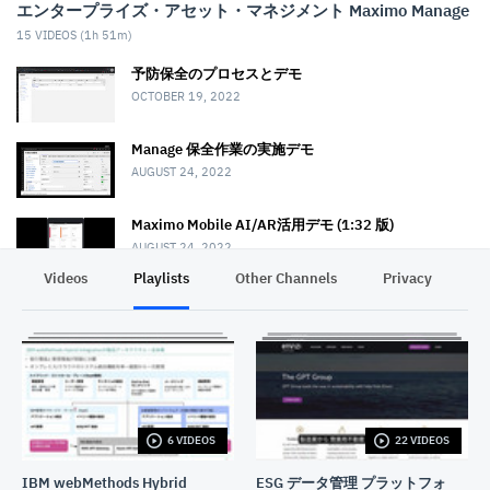
エンタープライズ・アセット・マネジメント Maximo Manage
15
VIDEOS (
1h 51m
)
予防保全のプロセスとデモ
OCTOBER 19, 2022
Manage 保全作業の実施デモ
AUGUST 24, 2022
Maximo Mobile AI/AR活用デモ (1:32 版)
AUGUST 24, 2022
Videos
Playlists
Other Channels
Privacy
Maximo Mobile 作業実施デモ (音声解説版)
MARCH 6, 2023
Maximo Mobile 保全作業デモ (字幕解説版)
DECEMBER 2, 2022
6 VIDEOS
22 VIDEOS
作業指示書入力をモバイルアプリで効率化
AUGUST 24, 2022
IBM webMethods Hybrid
ESG データ管理 プラットフォ