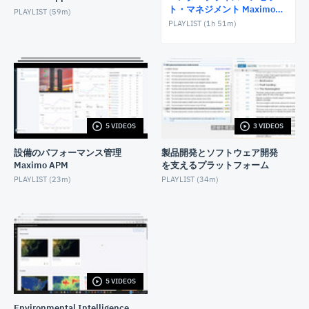
ト・マネジメント Maximo
PLAYLIST (
59m
)
AUGUST 25, 2022
Manage
PLAYLIST (
1h 51m
)
Maximo Manage グラフィカルスケジュール
JUNE 18, 2023
Maximo Manage設備保全管理のデータを活用した
Cognos Analyticsのデモ
JUNE 26, 2023
5 VIDEOS
3 VIDEOS
設備のパフォーマンス管理
製品開発とソフトウェア開発
Maximo APM
を支えるプラットフォーム
PLAYLIST (
23m
)
PLAYLIST (
34m
)
5 VIDEOS
Environmental Intelligence