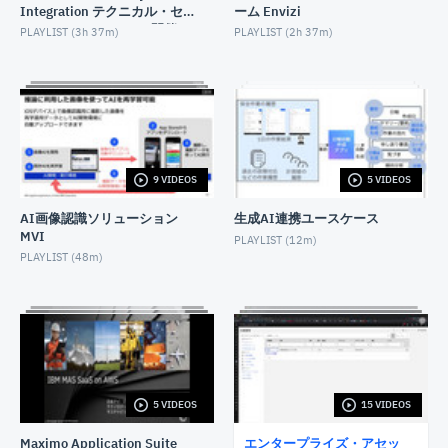
Integration テクニカル・セ
ーム Envizi
ミナー（2025/12/16 開催）
セルフサービスを活用した保全業務
PLAYLIST (
3h 37m
)
PLAYLIST (
2h 37m
)
OCTOBER 19, 2022
Maximo Calibration較正管理
MARCH 13, 2023
Maximo Manageテーラリング
9 VIDEOS
5 VIDEOS
JANUARY 19, 2023
AI画像認識ソリューション
生成AI連携ユースケース
MVI
MaximoとBIM情報を活用した設備保全
PLAYLIST (
12m
)
PLAYLIST (
48m
)
OCTOBER 8, 2022
橋梁資産管理 Maximo Civil Infrastructure
MARCH 7, 2023
MVI Manage Monitor連携デモ
AUGUST 24, 2022
5 VIDEOS
15 VIDEOS
Maximo Application Suite
エンタープライズ・アセッ
Maximoと画像AIを活用した設備の長寿命化