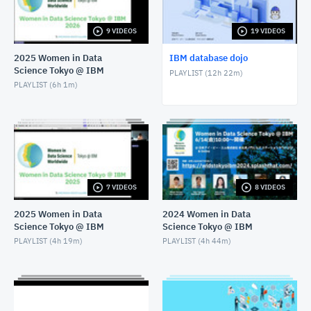
APRIL 30, 2025
9 VIDEOS
19 VIDEOS
RDS for Db2: 2025年3月最新情報アップデート
APRIL 30, 2025
2025 Women in Data
IBM database dojo
Science Tokyo @ IBM
PLAYLIST (
12h 22m
)
Db2 SaaS(Db2 on Cloud Gen3)を見てみよう
PLAYLIST (
6h 1m
)
MARCH 11, 2025
RDS for Db2 データ移行編 - Part3: Qレプリケーショ
ンでデータ連携
OCTOBER 28, 2024
RDS for Db2 データ移行編 - Part2: S3経由のバックア
7 VIDEOS
8 VIDEOS
ップ/リストアでデータ移行
OCTOBER 16, 2024
2025 Women in Data
2024 Women in Data
Science Tokyo @ IBM
Science Tokyo @ IBM
RDS for Db2 はじめの一歩・バックアップ編
PLAYLIST (
4h 19m
)
PLAYLIST (
4h 44m
)
JULY 29, 2024
RDS for Db2 はじめの一歩・HA(高可用性)編
JULY 12, 2024