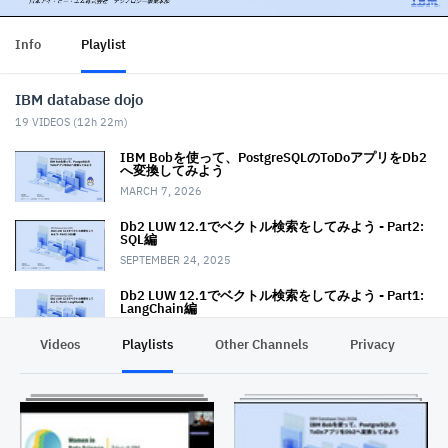
Info
Playlist
IBM database dojo
19
VIDEOS (
12h 22m
)
IBM Bobを使って、PostgreSQLのToDoアプリをDb2
へ変換してみよう
MARCH 7, 2026
Db2 LUW 12.1でベクトル検索をしてみよう - Part2:
SQL編
SEPTEMBER 24, 2025
Db2 LUW 12.1でベクトル検索をしてみよう - Part1:
LangChain編
SEPTEMBER 24, 2025
Videos
Playlists
Other Channels
Privacy
High Performance Unload for Db2をみてみよう
AUGUST 11, 2025
watsonx.data上のベクトル・データベース Milvusを
見てみよう