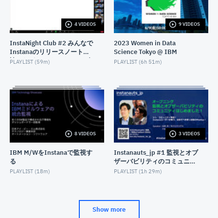
JUNE 14, 2022
4 VIDEOS
9 VIDEOS
Db2サポートが語る！Db2の好きなとこ＆開発の裏側
教えます
InstaNight Club #2 みんなで
2023 Women in Data
APRIL 28, 2022
Instanaのリリースノートを
Science Tokyo @ IBM
読みながらワイワイ - 2023年
PLAYLIST (
59m
)
PLAYLIST (
6h 51m
)
8月26日開催
8 VIDEOS
3 VIDEOS
IBM M/WをInstanaで監視す
Instanauts_jp #1 監視とオブ
る
ザーバビリティのコミュニテ
ィはじめました！(Instana
PLAYLIST (
18m
)
PLAYLIST (
1h 29m
)
Observability User Group）
Show more