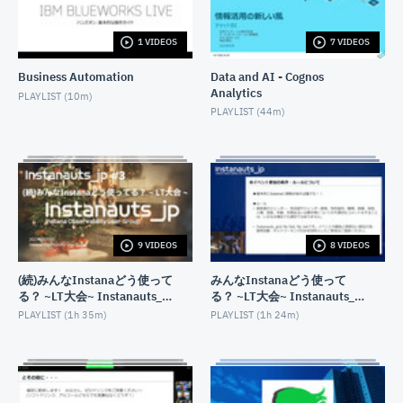
RDS for Db2 はじめの一歩・作り方編
JUNE 28, 2024
1 VIDEOS
7 VIDEOS
Business Automation
Data and AI - Cognos
データベース ハンズオン超入門 Db2 on Cloudを使っ
てみよう!
Analytics
PLAYLIST (
10m
)
SEPTEMBER 8, 2023
PLAYLIST (
44m
)
Db2 REST APIを使ってみよう! 〜Db2 on Cloud編〜
JULY 27, 2023
1時間でわかる&魅せる! Db2 LUW 11.5.8の最新情報
JUNE 28, 2023
9 VIDEOS
8 VIDEOS
Db2 pureScale on AWS登場！(Database Dojo)
(続)みんなInstanaどう使って
みんなInstanaどう使って
DECEMBER 20, 2022
る？ ~LT大会~ Instanauts_jp
る？ ~LT大会~ Instanauts_jp
#3
#2
PLAYLIST (
1h 35m
)
PLAYLIST (
1h 24m
)
Db2でシェアサイクルポートの地理情報分析をやって
みよう!
OCTOBER 3, 2022
IBM Database Dojo ~無償のDb2 on CloudをJupyter
Notebookから使ってみよう~