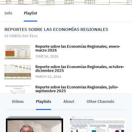
Info
Playlist
REPORTES SOBRE LAS ECONOMÍAS REGIONALES
60
VIDEOS (
56h 51m
)
Reporte sobre las Economías Regionales, enero-
marzo 2026
JUNE 16, 2026
Reporte sobre las Economías Regionales, octubre-
diciembre 2025
MARCH 12, 2026
Reporte sobre las Economías Regionales, julio-
septiembre 2025
DECEMBER 11, 2025
Videos
Playlists
About
Other Channels
Pr
Reporte sobre las Economías Regionales, abril-junio
2025
SEPTEMBER 11, 2025
Reporte sobre las Economías Regionales, enero-
marzo 2025