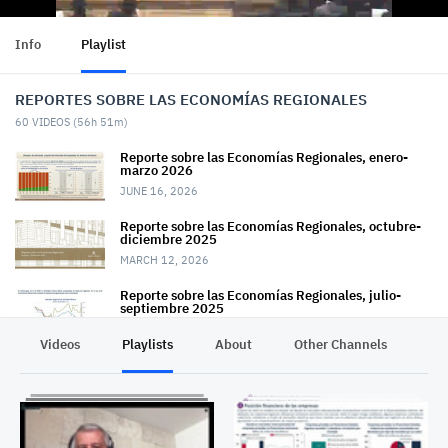
Info
Playlist
REPORTES SOBRE LAS ECONOMÍAS REGIONALES
60
VIDEOS (
56h 51m
)
Reporte sobre las Economías Regionales, enero-
marzo 2026
JUNE 16, 2026
Reporte sobre las Economías Regionales, octubre-
diciembre 2025
MARCH 12, 2026
Reporte sobre las Economías Regionales, julio-
septiembre 2025
DECEMBER 11, 2025
Videos
Playlists
About
Other Channels
Pr
Reporte sobre las Economías Regionales, abril-junio
2025
SEPTEMBER 11, 2025
Reporte sobre las Economías Regionales, enero-
marzo 2025