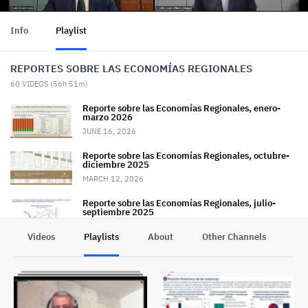
Info
Playlist
REPORTES SOBRE LAS ECONOMÍAS REGIONALES
60
VIDEOS (
56h 51m
)
Reporte sobre las Economías Regionales, enero-
marzo 2026
JUNE 16, 2026
Reporte sobre las Economías Regionales, octubre-
diciembre 2025
MARCH 12, 2026
Reporte sobre las Economías Regionales, julio-
septiembre 2025
DECEMBER 11, 2025
Videos
Playlists
About
Other Channels
Pr
Reporte sobre las Economías Regionales, abril-junio
2025
SEPTEMBER 11, 2025
Reporte sobre las Economías Regionales, enero-
marzo 2025