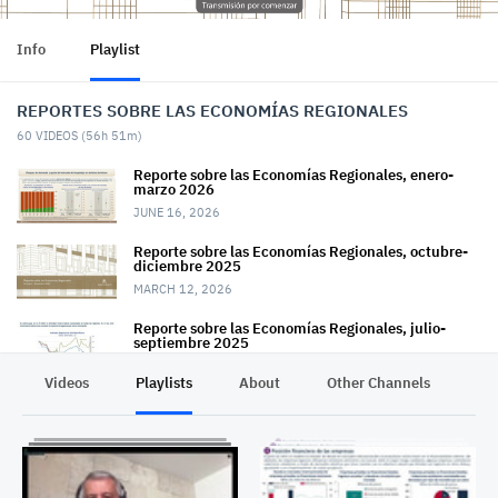
Info
Playlist
REPORTES SOBRE LAS ECONOMÍAS REGIONALES
60
VIDEOS (
56h 51m
)
Reporte sobre las Economías Regionales, enero-
marzo 2026
JUNE 16, 2026
Reporte sobre las Economías Regionales, octubre-
diciembre 2025
MARCH 12, 2026
Reporte sobre las Economías Regionales, julio-
septiembre 2025
DECEMBER 11, 2025
Videos
Playlists
About
Other Channels
Pr
Reporte sobre las Economías Regionales, abril-junio
2025
SEPTEMBER 11, 2025
Reporte sobre las Economías Regionales, enero-
marzo 2025