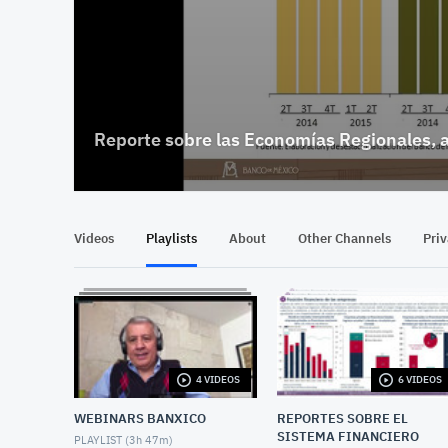
Reporte sobre las Economías Regionales, a
Videos
Playlists
About
Other Channels
Pri
4 VIDEOS
6 VIDEOS
WEBINARS BANXICO
REPORTES SOBRE EL
SISTEMA FINANCIERO
PLAYLIST (
3h 47m
)