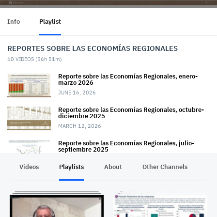
Info
Playlist
REPORTES SOBRE LAS ECONOMÍAS REGIONALES
60
VIDEOS (
56h 51m
)
Reporte sobre las Economías Regionales, enero-
marzo 2026
JUNE 16, 2026
Reporte sobre las Economías Regionales, octubre-
diciembre 2025
MARCH 12, 2026
Reporte sobre las Economías Regionales, julio-
septiembre 2025
DECEMBER 11, 2025
Videos
Playlists
About
Other Channels
Pr
Reporte sobre las Economías Regionales, abril-junio
2025
SEPTEMBER 11, 2025
Reporte sobre las Economías Regionales, enero-
marzo 2025