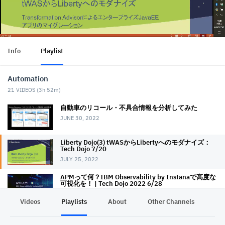
Info
Playlist
Automation
21
VIDEOS (
3h 52m
)
自動車のリコール・不具合情報を分析してみた
JUNE 30, 2022
Liberty Dojo(3) tWASからLibertyへのモダナイズ：
Tech Dojo 7/20
JULY 25, 2022
APMって何？IBM Observability by Instanaで高度な
可視化を！ | Tech Dojo 2022 6/28
AUGUST 10, 2022
Videos
Playlists
About
Other Channels
Pr
Asperaを用いたデータアップロード体験
AUGUST 17, 2022