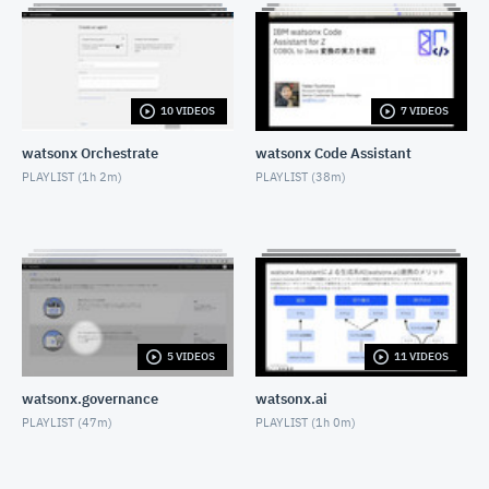
Transformation AdvisorによるtWASからLibertyへの
マイグレーション
AUGUST 26, 2022
10 VIDEOS
7 VIDEOS
Turbonomicの画面に表示されている通貨単位をドル
から円に変更する方法
watsonx Orchestrate
watsonx Code Assistant
DECEMBER 15, 2022
PLAYLIST (
1h 2m
)
PLAYLIST (
38m
)
Microsoft Azure（Service Principal）とTurbonomic
の連携方法
DECEMBER 20, 2022
【初級】InstanaでWebアプリケーション(JavaScript
編)の障害原因を特定する。
JUNE 22, 2023
InstanaでAWS Serverlessアプリを可視化しよう！
5 VIDEOS
11 VIDEOS
Lambda編
JUNE 21, 2023
watsonx.governance
watsonx.ai
20230628 Instana Overview in 30sec
PLAYLIST (
47m
)
PLAYLIST (
1h 0m
)
JUNE 28, 2023