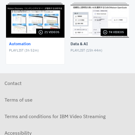
Ansibleを動かしてみたZ
DECEMBER 29, 2023
21 VIDEOS
74 VIDEOS
IaCの生産性を向上するWCA for Ansible Lightspeed
MARCH 17, 2024
Automation
Data & AI
PLAYLIST (
3h 52m
)
PLAYLIST (
15h 44m
)
システムトラブルに早く気づくためには〜メール通知
編〜
SEPTEMBER 2, 2024
5分で知るIBM Concertの活用例 脆弱性への迅速な
対応編
Contact
SEPTEMBER 12, 2024
Terms of use
Terms and conditions for IBM Video Streaming
Accessibility