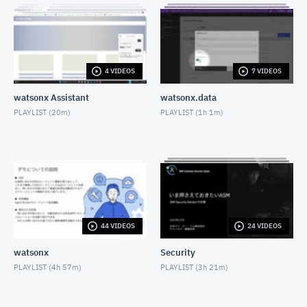
Instanaでモバイルアプリのシナリオ監視を行う
JUNE 30, 2023
InstanaでSLO/SLI監視のカスタムダッシュボードを
作成する
4 VIDEOS
7 VIDEOS
JULY 7, 2023
watsonx Assistant
watsonx.data
Turbonomicを使ってサステナブル・ダッシュボード
を作成しよう
PLAYLIST (
20m
)
PLAYLIST (
1h 1m
)
JULY 21, 2023
Instana Build253 最新機能紹介_外形監視（シンセテ
ィック・モニタリング）座学編
AUGUST 17, 2023
Instana Build253 最新機能紹介_外形監視（シンセテ
ィック・モニタリング）デモ編
AUGUST 17, 2023
44 VIDEOS
24 VIDEOS
Turbonomic×Grafana レポート出力してみよう第一
弾
watsonx
Security
SEPTEMBER 1, 2023
PLAYLIST (
4h 57m
)
PLAYLIST (
3h 21m
)
【初学者向け】Turbonomic UI Walkthrough
AUGUST 31, 2023