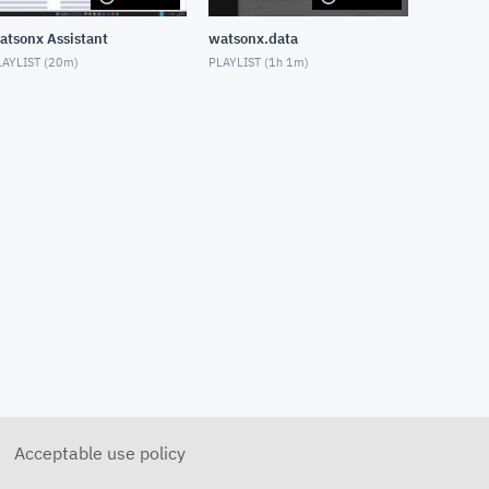
【初級】InstanaでWebアプリ
ケーション(JavaScript編)の障
害原因を特定する。
atsonx Assistant
watsonx.data
JUNE 22, 2023
AYLIST (
20m
)
PLAYLIST (
1h 1m
)
InstanaでAWS Serverlessアプ
リを可視化しよう！Lambda編
JUNE 21, 2023
20230628 Instana Overview
in 30sec
JUNE 28, 2023
Instanaでモバイルアプリのシ
ナリオ監視を行う
JUNE 30, 2023
InstanaでSLO/SLI監視のカス
タムダッシュボードを作成する
JULY 7, 2023
Turbonomicを使ってサステナ
ブル・ダッシュボードを作成し
よう
JULY 21, 2023
Acceptable use policy
Instana Build253 最新機能紹