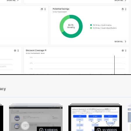
01:07
vacy
5 VIDEOS
11 VIDEOS