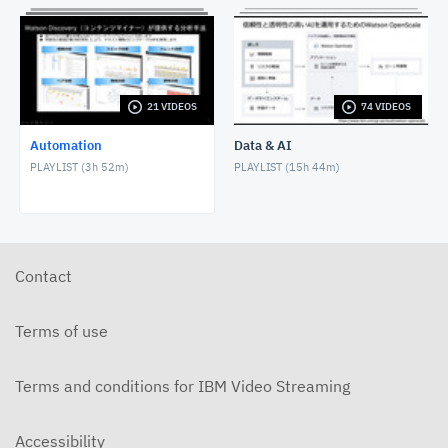
Ansibleを動かしてみたZ
DECEMBER 29, 2023
21 VIDEOS
74 VIDEOS
IaCの生産性を向上するWCA for Ansible Lightspeed
MARCH 17, 2024
Automation
Data & AI
PLAYLIST (
3h 52m
)
PLAYLIST (
15h 44m
)
システムトラブルに早く気づくためには〜メール通知
編〜
SEPTEMBER 2, 2024
5分で知るIBM Concertの活用例 脆弱性への迅速な
対応編
Contact
SEPTEMBER 12, 2024
Terms of use
Terms and conditions for IBM Video Streaming
Accessibility