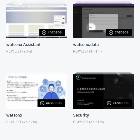
Instanaでモバイルアプリのシナリオ監視を行う
JUNE 30, 2023
InstanaでSLO/SLI監視のカスタムダッシュボードを
作成する
4 VIDEOS
7 VIDEOS
JULY 7, 2023
watsonx Assistant
watsonx.data
Turbonomicを使ってサステナブル・ダッシュボード
を作成しよう
PLAYLIST (
20m
)
PLAYLIST (
1h 1m
)
JULY 21, 2023
Instana Build253 最新機能紹介_外形監視（シンセテ
ィック・モニタリング）座学編
AUGUST 17, 2023
Instana Build253 最新機能紹介_外形監視（シンセテ
ィック・モニタリング）デモ編
AUGUST 17, 2023
44 VIDEOS
24 VIDEOS
Turbonomic×Grafana レポート出力してみよう第一
弾
watsonx
Security
SEPTEMBER 1, 2023
PLAYLIST (
4h 57m
)
PLAYLIST (
3h 21m
)
【初学者向け】Turbonomic UI Walkthrough
AUGUST 31, 2023