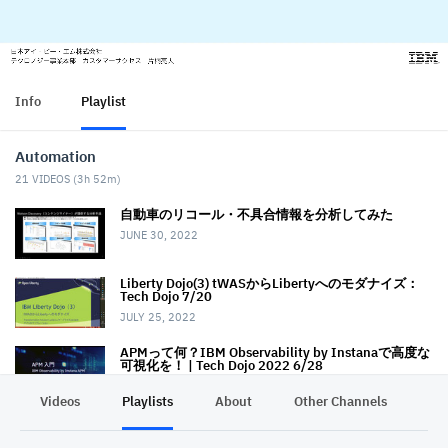
Info
Playlist
Automation
21
VIDEOS (
3h 52m
)
自動車のリコール・不具合情報を分析してみた
JUNE 30, 2022
Liberty Dojo(3) tWASからLibertyへのモダナイズ：
Tech Dojo 7/20
JULY 25, 2022
APMって何？IBM Observability by Instanaで高度な
可視化を！ | Tech Dojo 2022 6/28
AUGUST 10, 2022
Videos
Playlists
About
Other Channels
Pr
Asperaを用いたデータアップロード体験
AUGUST 17, 2022