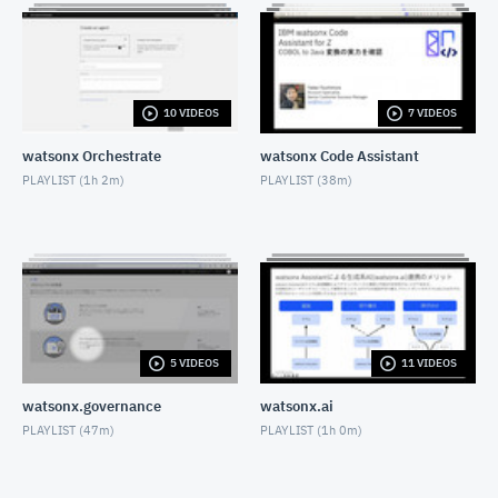
Transformation AdvisorによるtWASからLibertyへの
マイグレーション
AUGUST 26, 2022
10 VIDEOS
7 VIDEOS
Turbonomicの画面に表示されている通貨単位をドル
から円に変更する方法
watsonx Orchestrate
watsonx Code Assistant
DECEMBER 15, 2022
PLAYLIST (
1h 2m
)
PLAYLIST (
38m
)
Microsoft Azure（Service Principal）とTurbonomic
の連携方法
DECEMBER 20, 2022
【初級】InstanaでWebアプリケーション(JavaScript
編)の障害原因を特定する。
JUNE 22, 2023
InstanaでAWS Serverlessアプリを可視化しよう！
5 VIDEOS
11 VIDEOS
Lambda編
JUNE 21, 2023
watsonx.governance
watsonx.ai
20230628 Instana Overview in 30sec
PLAYLIST (
47m
)
PLAYLIST (
1h 0m
)
JUNE 28, 2023