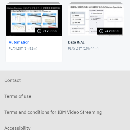
Ansibleを動かしてみたZ
DECEMBER 29, 2023
21 VIDEOS
74 VIDEOS
IaCの生産性を向上するWCA for Ansible Lightspeed
MARCH 17, 2024
Automation
Data & AI
PLAYLIST (
3h 52m
)
PLAYLIST (
15h 44m
)
システムトラブルに早く気づくためには〜メール通知
編〜
SEPTEMBER 2, 2024
5分で知るIBM Concertの活用例 脆弱性への迅速な
対応編
Contact
SEPTEMBER 12, 2024
Terms of use
Terms and conditions for IBM Video Streaming
Accessibility