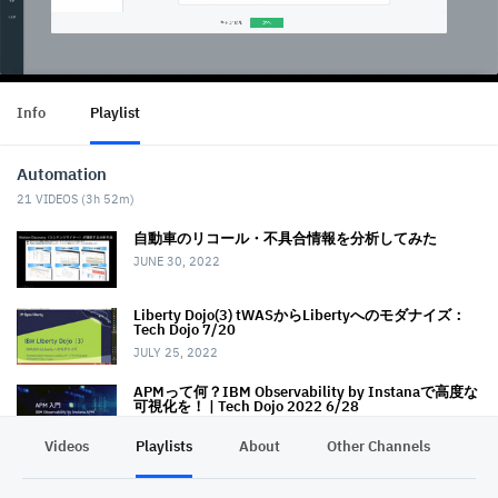
Info
Playlist
Automation
21
VIDEOS (
3h 52m
)
自動車のリコール・不具合情報を分析してみた
JUNE 30, 2022
Liberty Dojo(3) tWASからLibertyへのモダナイズ：
Tech Dojo 7/20
JULY 25, 2022
APMって何？IBM Observability by Instanaで高度な
可視化を！ | Tech Dojo 2022 6/28
AUGUST 10, 2022
Videos
Playlists
About
Other Channels
Pr
Asperaを用いたデータアップロード体験
AUGUST 17, 2022