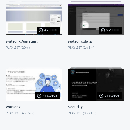
Instanaでモバイルアプリのシナリオ監視を行う
JUNE 30, 2023
InstanaでSLO/SLI監視のカスタムダッシュボードを
作成する
4 VIDEOS
7 VIDEOS
JULY 7, 2023
watsonx Assistant
watsonx.data
Turbonomicを使ってサステナブル・ダッシュボード
を作成しよう
PLAYLIST (
20m
)
PLAYLIST (
1h 1m
)
JULY 21, 2023
Instana Build253 最新機能紹介_外形監視（シンセテ
ィック・モニタリング）座学編
AUGUST 17, 2023
Instana Build253 最新機能紹介_外形監視（シンセテ
ィック・モニタリング）デモ編
AUGUST 17, 2023
44 VIDEOS
24 VIDEOS
Turbonomic×Grafana レポート出力してみよう第一
弾
watsonx
Security
SEPTEMBER 1, 2023
PLAYLIST (
4h 57m
)
PLAYLIST (
3h 21m
)
【初学者向け】Turbonomic UI Walkthrough
AUGUST 31, 2023