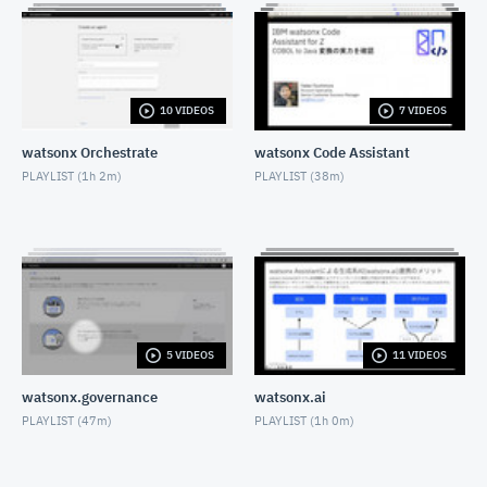
Transformation AdvisorによるtWASからLibertyへの
マイグレーション
AUGUST 26, 2022
10 VIDEOS
7 VIDEOS
Turbonomicの画面に表示されている通貨単位をドル
から円に変更する方法
watsonx Orchestrate
watsonx Code Assistant
DECEMBER 15, 2022
PLAYLIST (
1h 2m
)
PLAYLIST (
38m
)
Microsoft Azure（Service Principal）とTurbonomic
の連携方法
DECEMBER 20, 2022
【初級】InstanaでWebアプリケーション(JavaScript
編)の障害原因を特定する。
JUNE 22, 2023
InstanaでAWS Serverlessアプリを可視化しよう！
5 VIDEOS
11 VIDEOS
Lambda編
JUNE 21, 2023
watsonx.governance
watsonx.ai
20230628 Instana Overview in 30sec
PLAYLIST (
47m
)
PLAYLIST (
1h 0m
)
JUNE 28, 2023