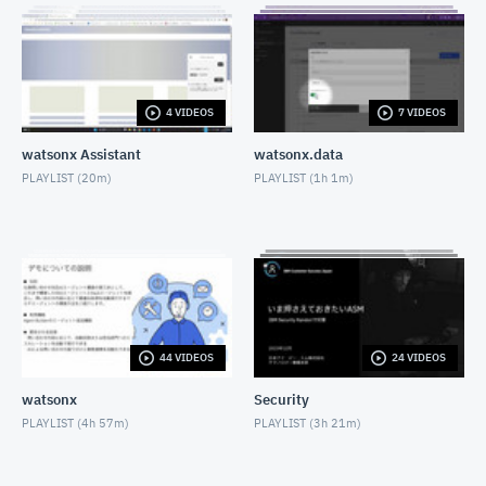
の検索)
NOVEMBER 10, 2021
CP4D「Watson Knowledge Catalog」を利用したエ
ンタープライズ・データガバナンス (動画6：データの
探索)
4 VIDEOS
7 VIDEOS
NOVEMBER 10, 2021
CP4D 分析ダッシュボードのご紹介
watsonx Assistant
watsonx.data
NOVEMBER 10, 2021
PLAYLIST (
20m
)
PLAYLIST (
1h 1m
)
CP4DaaSを始めてみよう
NOVEMBER 10, 2021
使ってみよう Watson Text to Speech
NOVEMBER 26, 2021
44 VIDEOS
24 VIDEOS
CP4DをCLIで操作してみよう
NOVEMBER 29, 2021
watsonx
Security
PLAYLIST (
4h 57m
)
PLAYLIST (
3h 21m
)
WatsonTextToSpeechで視覚情報を聴覚情報へ
NOVEMBER 30, 2021