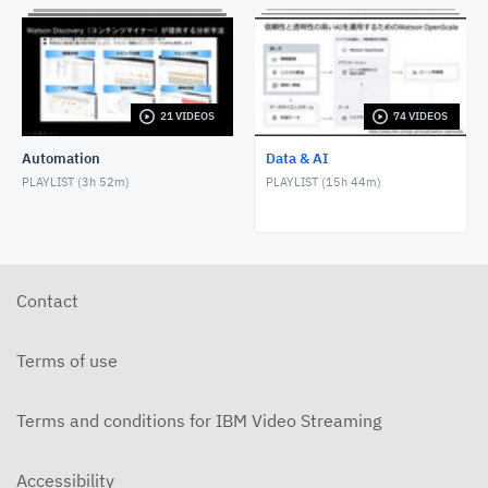
Watson Discoveryを使ったお客様の声分析
DECEMBER 16, 2021
IBM Cloud + SPSS Modeler Flow でデータ分析をや
21 VIDEOS
74 VIDEOS
ってみよう！
MARCH 16, 2022
Automation
Data & AI
PLAYLIST (
3h 52m
)
PLAYLIST (
15h 44m
)
チャットボットでDB2のマニュアルを検索してみた
MARCH 31, 2022
Cloud Pak for Dataで、 データ仮想化を始める ~1.準
備~
Contact
MAY 26, 2022
Watson Queryでデータ仮想化してみよう part 3
Terms of use
JUNE 3, 2022
Watson Queryでデータ仮想化してみよう part 2
Terms and conditions for IBM Video Streaming
JUNE 3, 2022
Accessibility