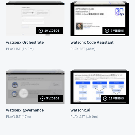
OCTOBER 14, 2021
WatsonStudioで簡単機械学習１（準備編）-2K
10Mbps
OCTOBER 14, 2021
10 VIDEOS
7 VIDEOS
CP4D「Watson Knowledge Catalog」を利用したエ
ンタープライズ・データガバナンス (動画1：イントロ
ダクション〜ログイン/カタログの作成)
watsonx Orchestrate
watsonx Code Assistant
NOVEMBER 10, 2021
PLAYLIST (
1h 2m
)
PLAYLIST (
38m
)
CP4D「Watson Knowledge Catalog」を利用したエ
ンタープライズ・データガバナンス (動画2：データ資
産の登録)
NOVEMBER 10, 2021
CP4D「Watson Knowledge Catalog」を利用したエ
ンタープライズ・データガバナンス (動画3：ガバナン
ス成果物の登録)
NOVEMBER 10, 2021
5 VIDEOS
11 VIDEOS
CP4D「Watson Knowledge Catalog」を利用したエ
ンタープライズ・データガバナンス (動画4：カタログ
watsonx.governance
watsonx.ai
の共有)
PLAYLIST (
47m
)
PLAYLIST (
1h 0m
)
NOVEMBER 10, 2021
CP4D「Watson Knowledge Catalog」を利用したエ
ンタープライズ・データガバナンス (動画5：カタログ