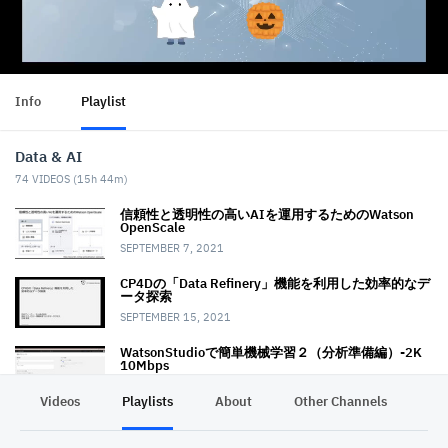
Info
Playlist
Data & AI
74
VIDEOS (
15h 44m
)
信頼性と透明性の高いAIを運用するためのWatson
OpenScale
SEPTEMBER 7, 2021
CP4Dの「Data Refinery」機能を利用した 効率的なデ
ータ探索
SEPTEMBER 15, 2021
WatsonStudioで簡単機械学習２（分析準備編）-2K
10Mbps
OCTOBER 14, 2021
Videos
Playlists
About
Other Channels
Pr
WatsonStudioで簡単機械学習３（実践編）-2K
10Mbps