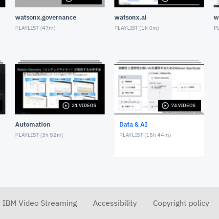
watsonx.governance
watsonx.ai
w
PLAYLIST (
47m
)
PLAYLIST (
1h 0m
)
PL
21 VIDEOS
74 VIDEOS
Automation
Data & AI
PLAYLIST (
3h 52m
)
PLAYLIST (
15h 44m
)
r IBM Video Streaming
Accessibility
Copyright policy