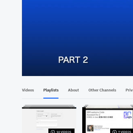
At position 00:12
00:12
Videos
Playlists
About
Other Channels
Pri
10 VIDEOS
7 VIDEOS