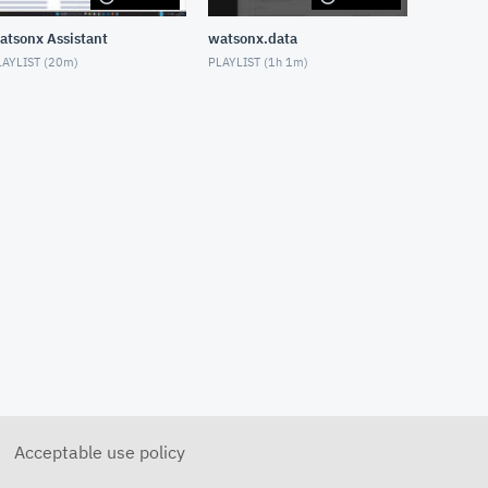
Catalog」を利用したエンター
プライズ・データガバナン
atsonx Assistant
watsonx.data
ス (動画3：ガバナンス成果物の
登録)
AYLIST (
20m
)
PLAYLIST (
1h 1m
)
NOVEMBER 10, 2021
CP4D「Watson Knowledge
Catalog」を利用したエンター
プライズ・データガバナン
ス (動画4：カタログの共有)
NOVEMBER 10, 2021
CP4D「Watson Knowledge
Catalog」を利用したエンター
プライズ・データガバナン
ス (動画5：カタログの検索)
NOVEMBER 10, 2021
CP4D「Watson Knowledge
Catalog」を利用したエンター
プライズ・データガバナン
ス (動画6：データの探索)
NOVEMBER 10, 2021
CP4D 分析ダッシュボードのご
紹介
NOVEMBER 10, 2021
Acceptable use policy
CP4DaaSを始めてみよう