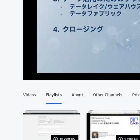
At position 00:13
00:13
Videos
Playlists
About
Other Channels
Pri
10 VIDEOS
7 VIDEOS