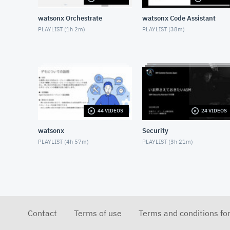
watsonx Orchestrate
watsonx Code Assistant
PLAYLIST (
1h 2m
)
PLAYLIST (
38m
)
44 VIDEOS
24 VIDEOS
watsonx
Security
PLAYLIST (
4h 57m
)
PLAYLIST (
3h 21m
)
Contact
Terms of use
Terms and conditions fo