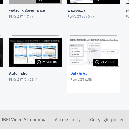
watsonx.governance
watsonx.ai
w
PLAYLIST (
47m
)
PLAYLIST (
1h 0m
)
PL
21 VIDEOS
74 VIDEOS
Automation
Data & AI
PLAYLIST (
3h 52m
)
PLAYLIST (
15h 44m
)
r IBM Video Streaming
Accessibility
Copyright policy