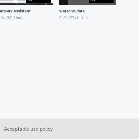
Catalog」を利用したエンター
プライズ・データガバナン
atsonx Assistant
watsonx.data
ス (動画3：ガバナンス成果物の
登録)
AYLIST (
20m
)
PLAYLIST (
1h 1m
)
NOVEMBER 10, 2021
CP4D「Watson Knowledge
Catalog」を利用したエンター
プライズ・データガバナン
ス (動画4：カタログの共有)
NOVEMBER 10, 2021
CP4D「Watson Knowledge
Catalog」を利用したエンター
プライズ・データガバナン
ス (動画5：カタログの検索)
NOVEMBER 10, 2021
CP4D「Watson Knowledge
Catalog」を利用したエンター
プライズ・データガバナン
ス (動画6：データの探索)
NOVEMBER 10, 2021
CP4D 分析ダッシュボードのご
紹介
NOVEMBER 10, 2021
Acceptable use policy
CP4DaaSを始めてみよう