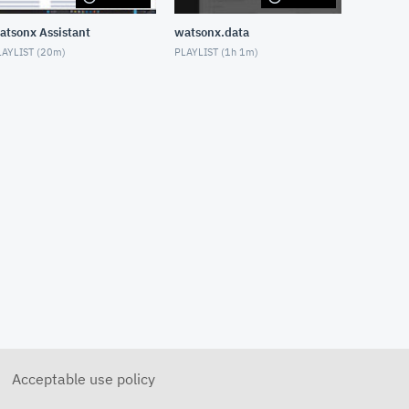
Catalog」を利用したエンター
プライズ・データガバナン
atsonx Assistant
watsonx.data
ス (動画3：ガバナンス成果物の
登録)
AYLIST (
20m
)
PLAYLIST (
1h 1m
)
NOVEMBER 10, 2021
CP4D「Watson Knowledge
Catalog」を利用したエンター
プライズ・データガバナン
ス (動画4：カタログの共有)
NOVEMBER 10, 2021
CP4D「Watson Knowledge
Catalog」を利用したエンター
プライズ・データガバナン
ス (動画5：カタログの検索)
NOVEMBER 10, 2021
CP4D「Watson Knowledge
Catalog」を利用したエンター
プライズ・データガバナン
ス (動画6：データの探索)
NOVEMBER 10, 2021
CP4D 分析ダッシュボードのご
紹介
NOVEMBER 10, 2021
Acceptable use policy
CP4DaaSを始めてみよう