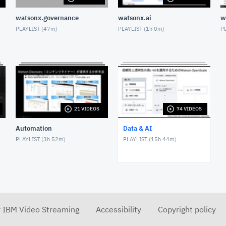
watsonx.governance
watsonx.ai
w
PLAYLIST (
47m
)
PLAYLIST (
1h 0m
)
PL
21 VIDEOS
74 VIDEOS
Automation
Data & AI
PLAYLIST (
3h 52m
)
PLAYLIST (
15h 44m
)
r IBM Video Streaming
Accessibility
Copyright policy