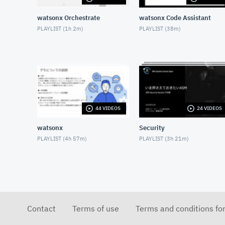
watsonx Orchestrate
watsonx Code Assistant
PLAYLIST (
1h 2m
)
PLAYLIST (
38m
)
44 VIDEOS
24 VIDEOS
watsonx
Security
PLAYLIST (
4h 57m
)
PLAYLIST (
3h 21m
)
Contact
Terms of use
Terms and conditions fo