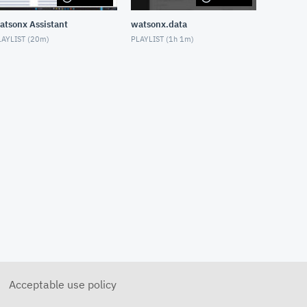
Catalog」を利用したエンター
プライズ・データガバナン
atsonx Assistant
watsonx.data
ス (動画3：ガバナンス成果物の
登録)
AYLIST (
20m
)
PLAYLIST (
1h 1m
)
NOVEMBER 10, 2021
CP4D「Watson Knowledge
Catalog」を利用したエンター
プライズ・データガバナン
ス (動画4：カタログの共有)
NOVEMBER 10, 2021
CP4D「Watson Knowledge
Catalog」を利用したエンター
プライズ・データガバナン
ス (動画5：カタログの検索)
NOVEMBER 10, 2021
CP4D「Watson Knowledge
Catalog」を利用したエンター
プライズ・データガバナン
ス (動画6：データの探索)
NOVEMBER 10, 2021
CP4D 分析ダッシュボードのご
紹介
NOVEMBER 10, 2021
Acceptable use policy
CP4DaaSを始めてみよう