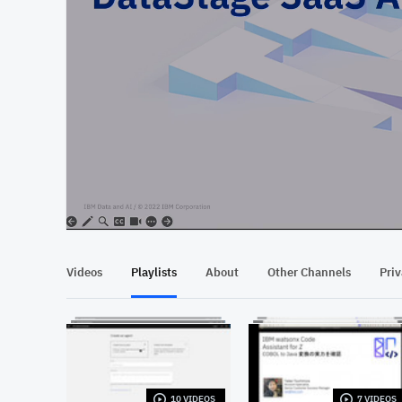
At position 00:12
00:12
Videos
Playlists
About
Other Channels
Pri
10 VIDEOS
7 VIDEOS