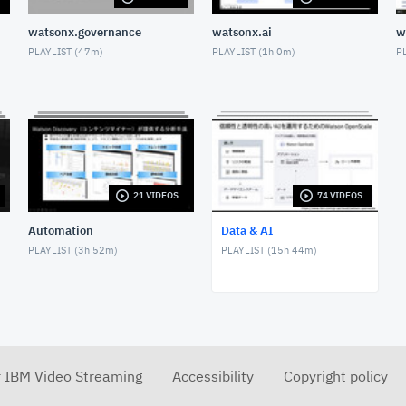
watsonx.governance
watsonx.ai
w
PLAYLIST (
47m
)
PLAYLIST (
1h 0m
)
PL
21 VIDEOS
74 VIDEOS
Automation
Data & AI
PLAYLIST (
3h 52m
)
PLAYLIST (
15h 44m
)
r IBM Video Streaming
Accessibility
Copyright policy