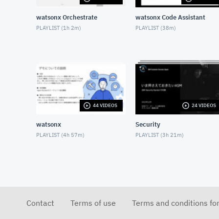
watsonx Orchestrate
watsonx Code Assistant
PLAYLIST (
1h 2m
)
PLAYLIST (
38m
)
44 VIDEOS
24 VIDEOS
watsonx
Security
PLAYLIST (
4h 57m
)
PLAYLIST (
3h 21m
)
Contact
Terms of use
Terms and conditions fo