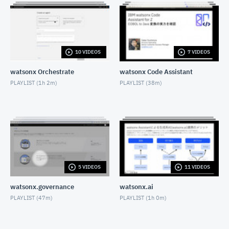
OCTOBER 14, 2021
WatsonStudioで簡単機械学習１（準備編）-2K
10Mbps
OCTOBER 14, 2021
10 VIDEOS
7 VIDEOS
CP4D「Watson Knowledge Catalog」を利用したエ
ンタープライズ・データガバナンス (動画1：イントロ
ダクション〜ログイン/カタログの作成)
watsonx Orchestrate
watsonx Code Assistant
NOVEMBER 10, 2021
PLAYLIST (
1h 2m
)
PLAYLIST (
38m
)
CP4D「Watson Knowledge Catalog」を利用したエ
ンタープライズ・データガバナンス (動画2：データ資
産の登録)
NOVEMBER 10, 2021
CP4D「Watson Knowledge Catalog」を利用したエ
ンタープライズ・データガバナンス (動画3：ガバナン
ス成果物の登録)
NOVEMBER 10, 2021
5 VIDEOS
11 VIDEOS
CP4D「Watson Knowledge Catalog」を利用したエ
ンタープライズ・データガバナンス (動画4：カタログ
watsonx.governance
watsonx.ai
の共有)
PLAYLIST (
47m
)
PLAYLIST (
1h 0m
)
NOVEMBER 10, 2021
CP4D「Watson Knowledge Catalog」を利用したエ
ンタープライズ・データガバナンス (動画5：カタログ