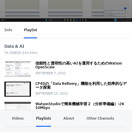
Info
Playlist
Data & AI
74
VIDEOS (
15h 44m
)
信頼性と透明性の高いAIを運用するためのWatson
OpenScale
SEPTEMBER 7, 2021
CP4Dの「Data Refinery」機能を利用した 効率的なデ
ータ探索
SEPTEMBER 15, 2021
WatsonStudioで簡単機械学習２（分析準備編）-2K
10Mbps
OCTOBER 14, 2021
Videos
Playlists
About
Other Channels
Pr
WatsonStudioで簡単機械学習３（実践編）-2K
10Mbps