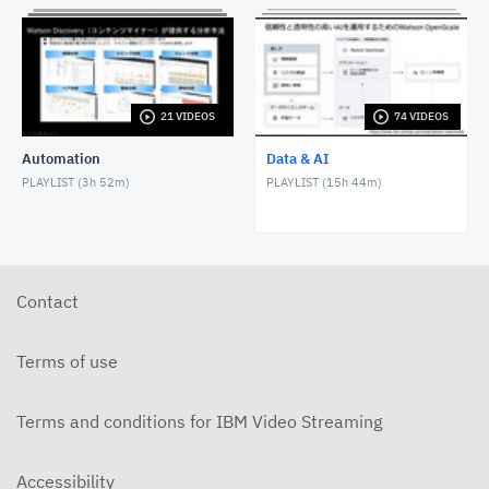
Watson Discoveryを使ったお客様の声分析
DECEMBER 16, 2021
IBM Cloud + SPSS Modeler Flow でデータ分析をや
21 VIDEOS
74 VIDEOS
ってみよう！
MARCH 16, 2022
Automation
Data & AI
PLAYLIST (
3h 52m
)
PLAYLIST (
15h 44m
)
チャットボットでDB2のマニュアルを検索してみた
MARCH 31, 2022
Cloud Pak for Dataで、 データ仮想化を始める ~1.準
備~
Contact
MAY 26, 2022
Watson Queryでデータ仮想化してみよう part 3
Terms of use
JUNE 3, 2022
Watson Queryでデータ仮想化してみよう part 2
Terms and conditions for IBM Video Streaming
JUNE 3, 2022
Accessibility