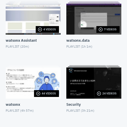
の検索)
NOVEMBER 10, 2021
CP4D「Watson Knowledge Catalog」を利用したエ
ンタープライズ・データガバナンス (動画6：データの
探索)
4 VIDEOS
7 VIDEOS
NOVEMBER 10, 2021
CP4D 分析ダッシュボードのご紹介
watsonx Assistant
watsonx.data
NOVEMBER 10, 2021
PLAYLIST (
20m
)
PLAYLIST (
1h 1m
)
CP4DaaSを始めてみよう
NOVEMBER 10, 2021
使ってみよう Watson Text to Speech
NOVEMBER 26, 2021
44 VIDEOS
24 VIDEOS
CP4DをCLIで操作してみよう
NOVEMBER 29, 2021
watsonx
Security
PLAYLIST (
4h 57m
)
PLAYLIST (
3h 21m
)
WatsonTextToSpeechで視覚情報を聴覚情報へ
NOVEMBER 30, 2021